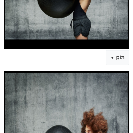
תוֹכֶן