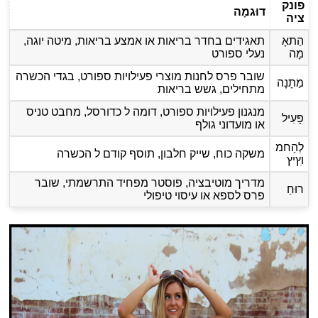
פונק
דוּגמָה
ציה
הַתאָ
תאגידים בחדר בריאות או אמצע בריאות, מיטה יוגה,
מָה
נעלי ספורט
שובר פרס לחנות מוצרי פעילויות ספורט, בגדי הכשרה
מַתָנָה
מתחילים, גשש בריאות
מנגנון פעילויות ספורט, דומה ל כדורסל, מחבט טניס
פָּעִיל
או מועדוני גולף
לְהַחמ
משקה כוח, שייק חלבון, תוסף קודם ל הכשרה
וץִיץ
מדריך מוטיבציה, פוסטר מפחיד התרשמתי, שובר
רוּחַ
פרס לספא או עיסוי טיפולי