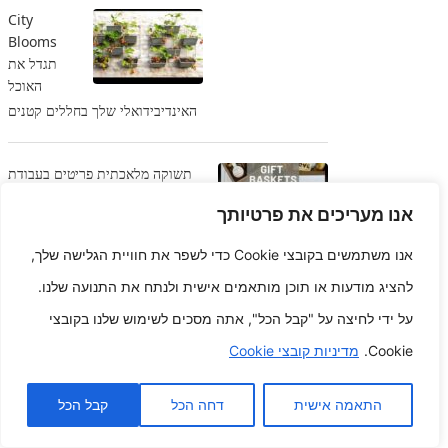
City
Blooms
תגדל את
האוכל
האינדיבידואלי שלך בחללים קטנים
תשוקה מלאכתית פריטים בעבודת
יד להנאתה של אמא
אנו מעריכים את פרטיותך
אנו משתמשים בקובצי Cookie כדי לשפר את חוויית הגלישה שלך,
הבטא את
עצמך ולא
להציג מודעות או תוכן מותאמים אישית ולנתח את התנועה שלנו.
באמצעות
על ידי לחיצה על "קבל הכל", אתה מסכים לשימוש שלנו בקובצי
צבע שיער
נתקל ב את
Cookie.
מדיניות קובצי Cookie
הגוון אחד הטובים ביותר למצב הרוח האינדיבידואלי שלך
התאמה אישית
דחה הכל
קבל הכל
להאיר ולהתחדש כיצד עבודה פיזית