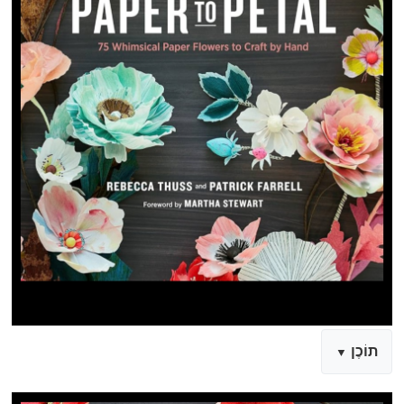
תוֹכֶן