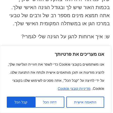
בכמות האור שיש לך ובגודל הגינה האישי שלך.
אתה תמצא מינים מספר רב של ורבים של טבעי
במרכז הגן או במשתלה המקומית האישי שלך.
ש: איך ארוחות להגן על הגינה שלי לגמרי?
ת: תחזוקת הגינה האישי שלך חשובה כדי להגן
אנו מעריכים את פרטיותך
עליה הקדמה ולהיראות במיטבה. זה משלב
אנו משתמשים בקובצי Cookie כדי לשפר את חוויית הגלישה שלך,
השקיה, דישון, ניכוש עשבים והדברה. אתה תמצא
להציג מודעות או תוכן מותאמים אישית ולנתח את התנועה שלנו.
מקורות מספר רב של ורבים ברשת או בספרים
על ידי לחיצה על "קבל הכל", אתה מסכים לשימוש שלנו בקובצי
שיעזרו לך בתחזוקת הגינה.
Cookie.
מדיניות קובצי Cookie
ייתכן שתתעניין גם ב:
City Blooms תגדל את האוכל האינדיבידואלי שלך
התאמה אישית
דחה הכל
קבל הכל
בחללים קטנים