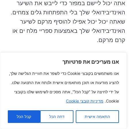
אתה יכול ליישם במפזר כדי לייבש את השיער
האינדיבידואלי שלך בלי התפתחות גלים צמחים.
שאתה יכול יכול אפילו להוסיף מרקם לשיער
האינדיבידואלי שלך באמצעות ספריי מלח ים או
קרם מרקם.
ש: מהם הסחורה הטובים ביותר לשיער ממוצע בלי
אנו מעריכים את פרטיותך
גלים ושכבות?
אנו משתמשים בקובצי Cookie כדי לשפר את חוויית הגלישה שלך,
ת: ישנם מרובה סחורה לא מעט מ שיכולים
להציג מודעות או תוכן מותאמים אישית ולנתח את התנועה שלנו.
להושיט יד לך להגיע את המראה של שיער ממוצע
על ידי לחיצה על "קבל הכל", אתה מסכים לשימוש שלנו בקובצי
בלי גלים ושכבות. אתה צריך להשתמש בקרם
Cookie.
מדיניות קובצי Cookie
סטיילינג ישיר משקל כדי לתאר את הגלים
האינדיבידואלי שלך, או אתה יכול ליישם בספריי
התאמה אישית
דחה הכל
קבל הכל
מרקם כדי להוסיף כמות ומרקם. שאתה יכול יכול