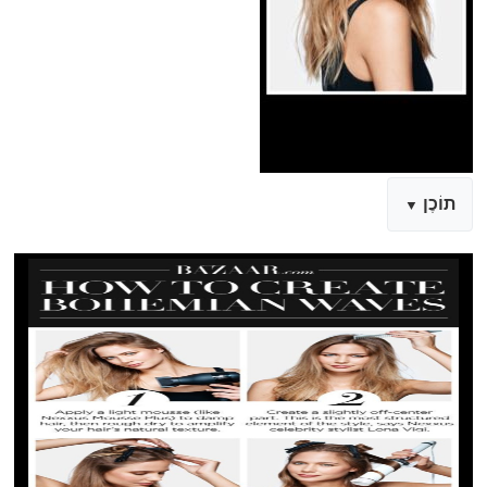
תוֹכֶן